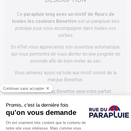
Ce
parapluie long avec un motif de fleurs de
toutes les couleurs Benetton
est un parapluie très
pratique pour vous accompagner dans toutes vos
sorties.
En effet vous apprécierez son ouverture automatique,
qui vous permettra de vous abriter en une poignée de
seconde afin de bien rester au sec.
Vous aimerez aussi sa toile aux motif coloré de la
marque Benetton.
Ce parapluie long Benetton sera votre parfait
compagnon lors de toutes vos sorties et saura
parfaitement vous protéger avec son envergure de 102
cm, qui vous permettra même de sortir à deux sous
une même toile.