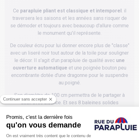
Ce
parapluie pliant est classique et intemporel
. il
traversera les saisons et les années sans risquer de
se démoder et toujours avec beaucoup d'allure comme
le monument qu'il représente.
De couleur écru pour lui donner encore plus de "classe"
avec un liseré noir tout autour de la toile pour souligner
le décor. Il s'agit d'un parapluie de qualité avec
une
ouverture automatique
et une poignée bouton peu
encombrante dotée d'une dragonne pour le suspendre
au poigné.
Son diamètre de 100 cm permettra de le partager à
deux avec aisance. Et ses 8 baleines solides
lui assurent une bonne résistance.
Un parapluie pliant pour femmes au motif chic
intemporel et universel. Une bonne idée de cadeau à
offrir sans risques.