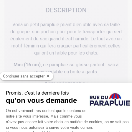
DESCRIPTION
Voilà un petit parapluie pliant bien utile avec sa taille
de guêpe, son pochon pour pour le transporter qui sert
également de sac quand il est humide. Le tout avec un
motif féminin qui fera craquer particulièrement celles
qui ont un faible pour les chats.
Mini (16 cm),
ce parapluie se glisse partout : sac à
main, cartable ou boite à gants.
Alors n'hésitez plus !
Une bonne idée de cadeau utile.