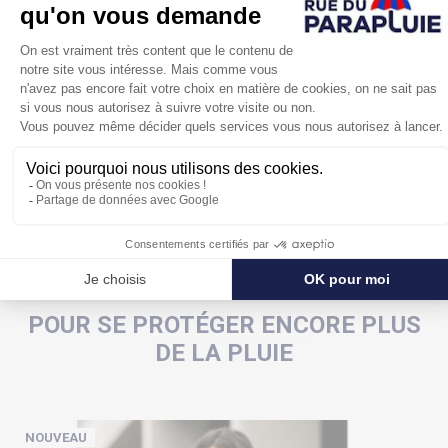
courbe en gomme dure.
L'envergure est de 105 cm pas trop grande ni trop
petite pour se protéger à deux.
Un
parapluie solide et chic
avec ses 2 toiles.
POUR SE PROTÉGER ENCORE PLUS
DE LA PLUIE
NOUVEAU