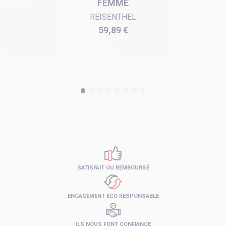
FEMME
REISENTHEL
Prix
59,89 €
SATISFAIT OU REMBOURSÉ
ENGAGEMENT ÉCO RESPONSABLE
ILS NOUS FONT CONFIANCE