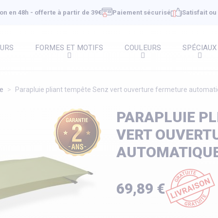
on en 48h - offerte à partir de 39€
Paiement sécurisé
Satisfait o
EURS
FORMES ET MOTIFS
COULEURS
SPÉCIAUX
te
Parapluie pliant tempête Senz vert ouverture fermeture automat
PARAPLUIE PL
VERT OUVERT
AUTOMATIQU
69,89 €