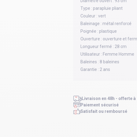
Diamètre ouvert :
93 cm
Type :
parapluie pliant
Couleur :
vert
Baleinage :
métal renforcé
Poignée :
plastique
Ouverture :
ouverture et fer
Longueur fermé :
28 cm
Utilisateur :
Femme Homme
Baleines :
8 baleines
Garantie :
2 ans
Livraison en 48h - offerte à
Paiement sécurisé
Satisfait ou remboursé