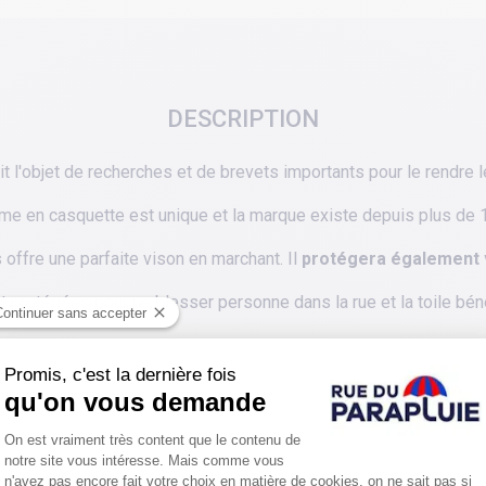
DESCRIPTION
ait l'objet de recherches et de brevets importants pour le rendre 
me en casquette est unique et la marque existe depuis plus de 
ffre une parfaite vison en marchant. Il
protégera également vo
protégées pour ne blesser personne dans la rue et la toile bénéf
tique est pratique. Il ne manque même pas la dragonne à l'extré
iant en vert qui raviront ceux qui aiment
le design, l 'efficacité 