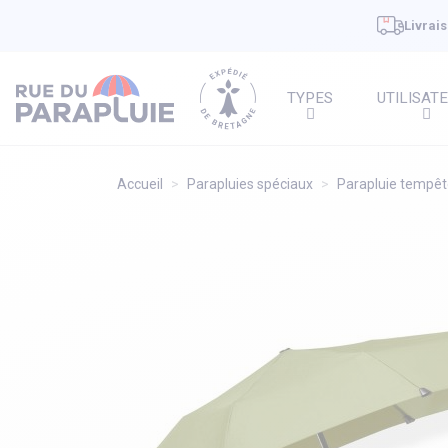
Livrais
TYPES
UTILISAT
Accueil
Parapluies spéciaux
Parapluie tempê