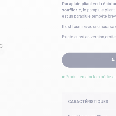
Parapluie plian
t vert
résista
soufflerie
, le parapluie plia
est un parapluie tempête brev
Il est fourni avec une housse
Existe aussi en version
droite
A
Produit en stock expédié s
CARACTÉRISTIQUES