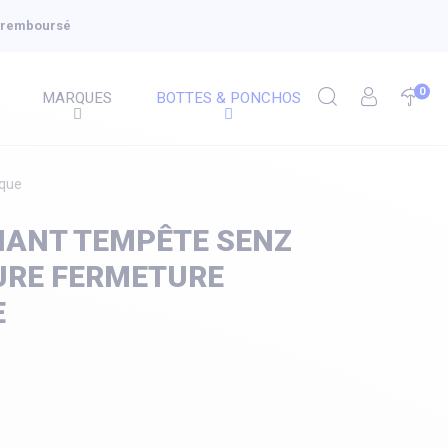
u remboursé
0
MARQUES
BOTTES & PONCHOS
ique
IANT TEMPÊTE SENZ
URE FERMETURE
E