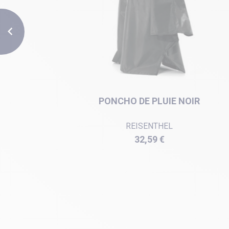

LEUR
PONCHO DE PLUIE NOIR
E
REISENTHEL
Prix
32,59 €