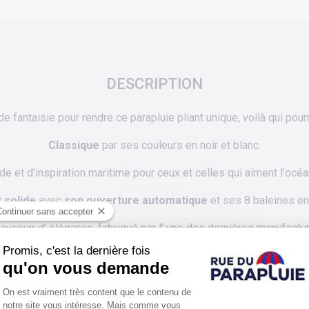
DESCRIPTION
e fantaisie pour rendre ce parapluie pliant unique, voilà qui pour
Classique
par ses couleurs en noir et blanc.
 et d'inspiration maritime pour ceux et celles qui aiment l'océan 
t solide
avec
son ouverture automatique
et ses 8 baleines en 
eaucoup d' élégance, fabriqué par l' une des dernières manufactu
en activité.
Un parapluie à s'offrir ou à offrir sans hésitations !