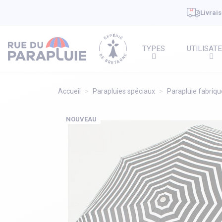
Livrais
TYPES
UTILISAT
Accueil
Parapluies spéciaux
Parapluie fabriqu
NOUVEAU