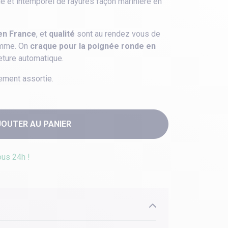
e et intemporel de rayures façon marinière en
en France
, et
qualité
sont au rendez vous de
gamme. On
craque pour la poignée ronde en
eture automatique.
ement assortie.
JOUTER AU PANIER
ous 24h !