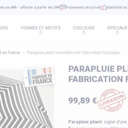
on en 48h - offerte à partir de 39€
Paiement sécurisé
Satisfait o
EURS
FORMES ET MOTIFS
COULEURS
SPÉCIAUX
é en France
Parapluie pliant marinière noir fabrication française
PARAPLUIE PL
FABRICATION 
99,89 €
Parapluie pliant
signé d'une 