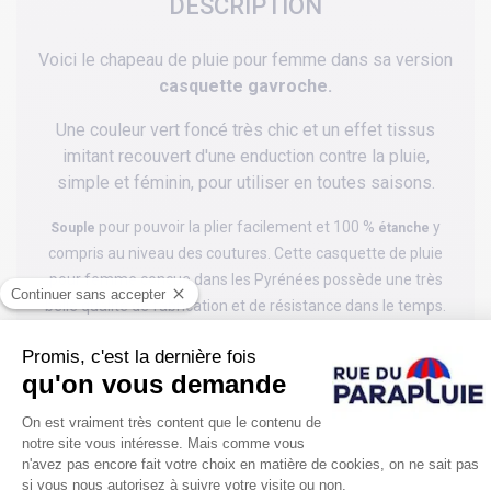
DESCRIPTION
Voici le chapeau de pluie pour femme dans sa version
casquette gavroche.
Une couleur vert foncé très chic et un effet tissus
imitant recouvert d'une enduction contre la pluie,
simple et féminin, pour utiliser en toutes saisons.
pour pouvoir la plier facilement et 100 %
y
Souple
étanche
compris au niveau des coutures. Cette casquette de pluie
pour femme conçue dans les Pyrénées possède une très
belle qualité de fabrication et de résistance dans le temps.
Un
élastique
au niveau du tour de tête permet de bien
la positionner et la maintenir.