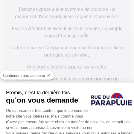
Etanches grâce à leur système de soudure. Ils
disposent d'une bandoulière réglable et amovible.
Faciles d 'entretien avec leutr toile enduite, un simple
coup d 'éponge suffit.
La fermeture se fait par une épaisse fermeture éclaire
protégée par un rabat.
Une poche latérale zippée sur un côté.
Ici le sac Guy Cotten est dans sa
version sac de
sport 29 X 49 cm et 40 litres de capacité. En gris
carbone.