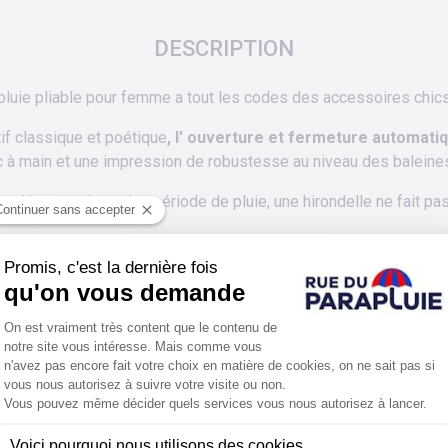
DESCRIPTION
apluie pliable pour femme a tout les codes des accessoires chics 
tif classique et poétique
, l' ouverture et fermeture
automati
c à main et une impression de robustesse au niveau des baleines
 d 'autant plus qu'en période de pluie, une hirondelle ne fait pa