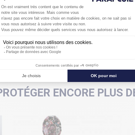
protéger grâce à une envergure de 90 cm et les "pétales" de la f
cloche.
PROTÉGER ENCORE PLUS DE