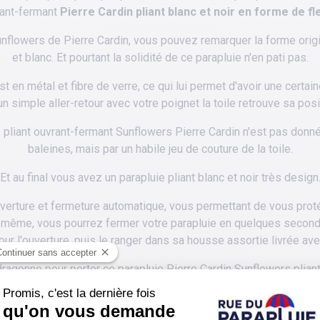
ant-fermant
Pierre Cardin pliant blanc et noir en forme de fl
lowers de Pierre Cardin, vous pouvez remarquer la forme origina
et blanc. Et pourtant la solidité de ce parapluie n'en pati pas.
t en métal et fibre de verre, ce qui lui permet d'avoir une certain
n simple aller-retour avec votre poignet la toile retrouve sa posi
e pliant ouvrant-fermant Sunflowers Pierre Cardin n'est pas don
baleines, mais par un habile jeu de couture de la toile.
Et au final vous avez un parapluie pliant blanc et noir très design
uverture et fermeture automatique, vous permettant de vous protég
e même, vous pourrez fermer votre parapluie en quelques secon
our l'ouverture, puis le ranger dans sa housse assortie livrée ave
gonne pour porter ce parapluie Pierre Cardin Sunflowers pliant 
r les deux mains libres si vous avez le besoin ou l'envie de le ga
que avec ses seulement 28 cm de longueur fermé, il se rangera fac