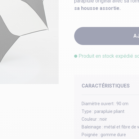
parapluie original avec sa for
sa housse assortie.
A
Produit en stock expédié s
CARACTÉRISTIQUES
Diamètre ouvert :
90 cm
Type :
parapluie pliant
Couleur :
noir
Baleinage :
métal et fibre de 
Poignée :
gomme dure