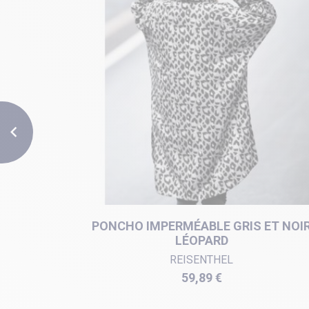

ABLE LE
PONCHO IMPERMÉABLE GRIS ET NOI
LÉOPARD
REISENTHEL
Prix
59,89 €