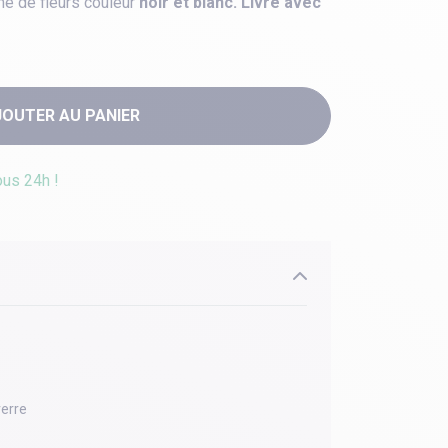
me de fleurs couleur
noir et blanc. Livré avec
JOUTER AU PANIER
ous 24h !
verre