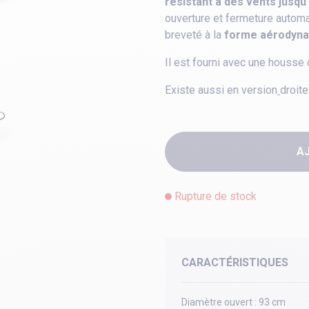
résistant à des vents jusqu
ouverture et fermeture autom
breveté à la
forme aérodynam
Il est fourni avec une housse
Existe aussi en version
droite
A
Rupture de stock
CARACTÉRISTIQUES
Diamètre ouvert :
93 cm