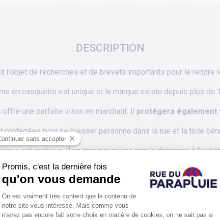
DESCRIPTION
ait l'objet de recherches et de brevets importants pour le rendre 
me en casquette est unique et la marque existe depuis plus de 
ffre une parfaite vison en marchant. Il
protégera également vo
protégées pour ne blesser personne dans la rue et la toile bénéf
tique est pratique. Il ne manque même pas la dragonne à l'extré
ec sa bande réfléchissante qui raviront ceux qui aiment
le design,