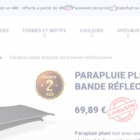
on en 48h - offerte à partir de 39€
Paiement sécurisé
Satisfait o
EURS
FORMES ET MOTIFS
COULEURS
SPÉCIAUX
te
Parapluie pliant tempête Senz bande réflechissante
PARAPLUIE PL
BANDE RÉFLE
69,89 €
Parapluie plian
t noir avec un