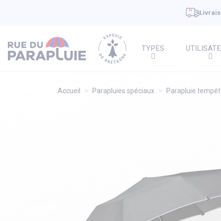
Livrais
TYPES
UTILISAT
Accueil
Parapluies spéciaux
Parapluie tempê