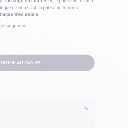
'à 100 km/h en soufflerie
, le parapluie pliant à
atique de Senz est un parapluie tempête
ique très étudié.
 de rangement.
.
JOUTER AU PANIER