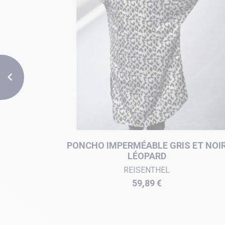

NCÉ
PONCHO IMPERMÉABLE GRIS ET NOI
LÉOPARD
REISENTHEL
Prix
59,89 €