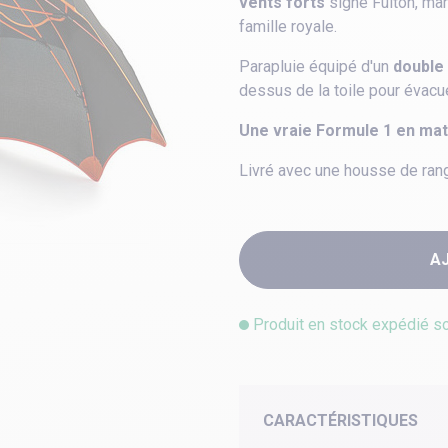
vents forts
signé Fulton, marq
famille royale.
Parapluie équipé d'un
double 
dessus de la toile pour évacu
Une vraie Formule 1 en mat
Livré avec une housse de ran
A
Produit en stock expédié s
CARACTÉRISTIQUES