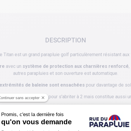
DESCRIPTION
e Titan est un grand parapluie golf particulèrement résistant aux 
rre
avec un
système de protection aux charnières renforcé
,
autres parapluies et son ouverture est automatique.
extrémités de baleine sont ensachées
pour davantage de soli
iculièrement généreux pour s'abriter à 2 mais constitue aussi un
 équipée d'une bandoulière vous
permet de porter le parapluie
grand parapluie golf noir de marque anglaise qui porte bien son 