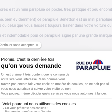
lores est un mini parapluie de poche, très pratique et peu encom
é, bien évidemment) ce parapluie Benetton est un mini paraplui
 ou celui que vous laissez toujours traîner dans votre voiture ou
 et indémodable pour ce parapluie signé par une grande marque 
PROTÉGER ENCORE PLUS DE