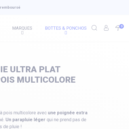
u remboursé
0
MARQUES
BOTTES & PONCHOS
IE ULTRA PLAT
POIS MULTICOLORE
 à pois multicolore avec
une poignée extra
mé.
Un parapluie léger
qui ne prend pas de
s de pluie !