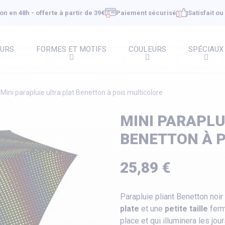
on en 48h - offerte à partir de 39€
Paiement sécurisé
Satisfait o
EURS
FORMES ET MOTIFS
COULEURS
SPÉCIAUX
Mini parapluie ultra plat Benetton à pois multicolore
MINI PARAPLU
BENETTON À 
25,89 €
Parapluie pliant Benetton noir
plate
et une
petite taille
fer
place et qui illuminera les jour