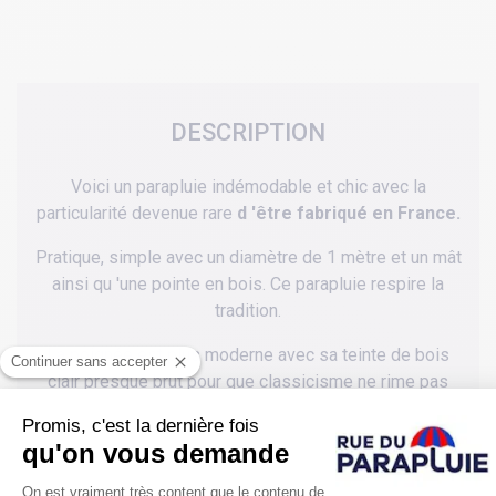
DESCRIPTION
Voici un parapluie indémodable et chic avec la
particularité devenue rare
d 'être fabriqué en France.
Pratique, simple avec un diamètre de 1 mètre et un mât
ainsi qu 'une pointe en bois. Ce parapluie respire la
tradition.
La poignée est plus moderne avec sa teinte de bois
clair presque brut pour que classicisme ne rime pas
avec passéisme.
Une jolie bague chromée permet de retenir les
baleines, une fois le parapluie replié de ce parapluie