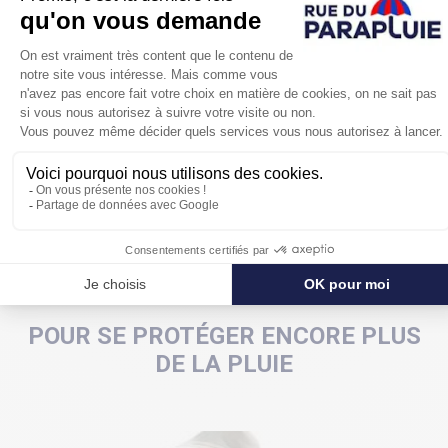
Son diamètre de 100 cm permettra de le partager à
deux avec aisance. Et ses 8 baleines solides lui
assurent une bonne résistance.
Un
parapluie pliant pour femmes au
chic
intemporel
et universel.
POUR SE PROTÉGER ENCORE PLUS
DE LA PLUIE