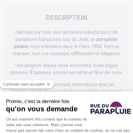
DESCRIPTION
Fabriqué par l'une des dernières manufactures de
parapluies françaises, Guy de Jean, ce
parapluie
pliable
vous entrainera dans le Paris 1900. Rien ne
manque , tout est nostalgie, raffinement et élégance.
Une poignée laquée noire surmontée d'une bague
chromée. 8 baleines solides en métal et fibre de verre .
Un parapluie à l'ouverture automatique avec un
diamètre de 98 cm pour être bien protégée de la pluie.
Un parapluie pliant dame pour mettre dans un sac à
main au chic vraiment intemporel et universel.